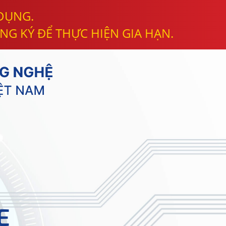
 DỤNG.
NG KÝ ĐỂ THỰC HIỆN GIA HẠN.
E