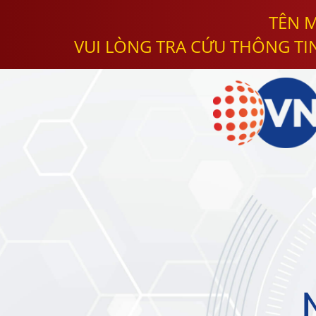
TÊN M
VUI LÒNG TRA CỨU THÔNG TI