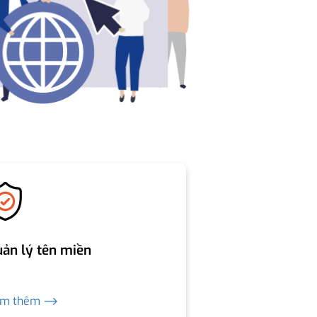
ản lý tên miền
em thêm ⟶