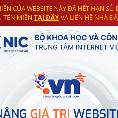
IỀN CỦA WEBSITE NÀY ĐÃ HẾT HẠN SỬ
N TÊN MIỀN
TẠI ĐÂY
VÀ LIÊN HỆ NHÀ ĐĂ
NÂNG
GIÁ TRỊ
WEBSIT