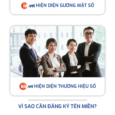
HIỆN DIỆN GƯƠNG MẶT SỐ
HIỆN DIỆN THƯƠNG HIỆU SỐ
VÌ SAO CẦN ĐĂNG KÝ TÊN MIỀN?