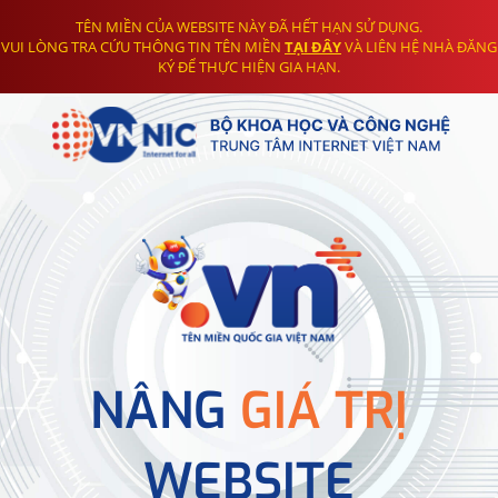
TÊN MIỀN CỦA WEBSITE NÀY ĐÃ HẾT HẠN SỬ DỤNG.
VUI LÒNG TRA CỨU THÔNG TIN TÊN MIỀN
TẠI ĐÂY
VÀ LIÊN HỆ NHÀ ĐĂNG
KÝ ĐỂ THỰC HIỆN GIA HẠN.
NÂNG
GIÁ TRỊ
WEBSITE