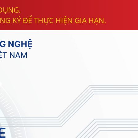
 DỤNG.
NG KÝ ĐỂ THỰC HIỆN GIA HẠN.
E