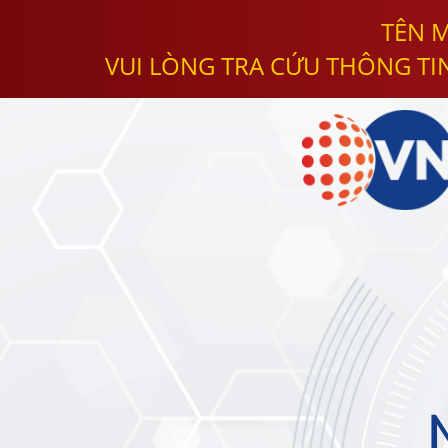
TÊN M
VUI LÒNG TRA CỨU THÔNG TI