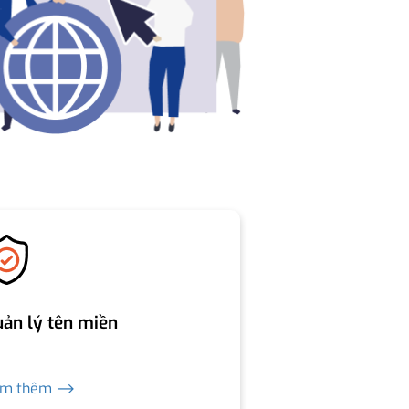
ản lý tên miền
em thêm ⟶