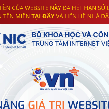
IỀN CỦA WEBSITE NÀY ĐÃ HẾT HẠN SỬ
N TÊN MIỀN
TẠI ĐÂY
VÀ LIÊN HỆ NHÀ ĐĂ
NÂNG
GIÁ TRỊ
WEBSIT