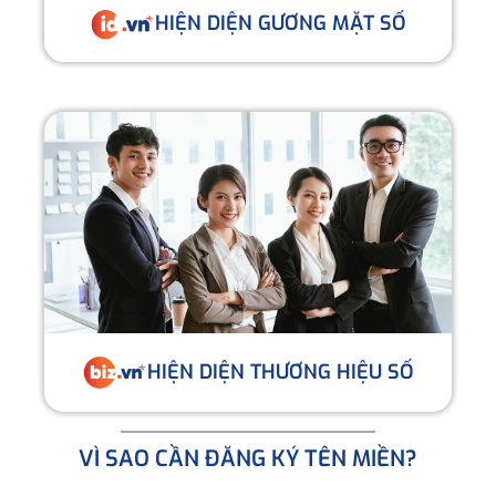
HIỆN DIỆN GƯƠNG MẶT SỐ
HIỆN DIỆN THƯƠNG HIỆU SỐ
VÌ SAO CẦN ĐĂNG KÝ TÊN MIỀN?