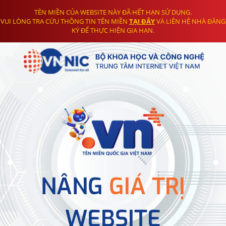
TÊN MIỀN CỦA WEBSITE NÀY ĐÃ HẾT HẠN SỬ DỤNG.
VUI LÒNG TRA CỨU THÔNG TIN TÊN MIỀN
TẠI ĐÂY
VÀ LIÊN HỆ NHÀ ĐĂNG
KÝ ĐỂ THỰC HIỆN GIA HẠN.
NÂNG
GIÁ TRỊ
WEBSITE